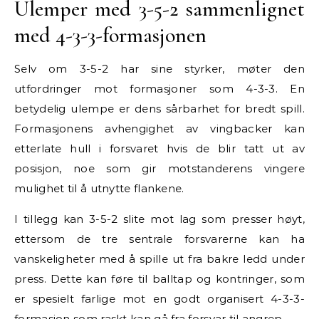
Ulemper med 3-5-2 sammenlignet
med 4-3-3-formasjonen
Selv om 3-5-2 har sine styrker, møter den
utfordringer mot formasjoner som 4-3-3. En
betydelig ulempe er dens sårbarhet for bredt spill.
Formasjonens avhengighet av vingbacker kan
etterlate hull i forsvaret hvis de blir tatt ut av
posisjon, noe som gir motstanderens vingere
mulighet til å utnytte flankene.
I tillegg kan 3-5-2 slite mot lag som presser høyt,
ettersom de tre sentrale forsvarerne kan ha
vanskeligheter med å spille ut fra bakre ledd under
press. Dette kan føre til balltap og kontringer, som
er spesielt farlige mot en godt organisert 4-3-3-
formasjon som raskt kan gå fra forsvar til angrep.