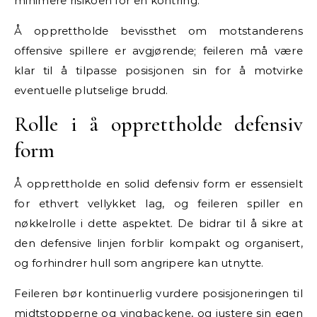
minimere risikoen for en kontring.
Å opprettholde bevissthet om motstanderens
offensive spillere er avgjørende; feileren må være
klar til å tilpasse posisjonen sin for å motvirke
eventuelle plutselige brudd.
Rolle i å opprettholde defensiv
form
Å opprettholde en solid defensiv form er essensielt
for ethvert vellykket lag, og feileren spiller en
nøkkelrolle i dette aspektet. De bidrar til å sikre at
den defensive linjen forblir kompakt og organisert,
og forhindrer hull som angripere kan utnytte.
Feileren bør kontinuerlig vurdere posisjoneringen til
midtstopperne og vingbackene, og justere sin egen