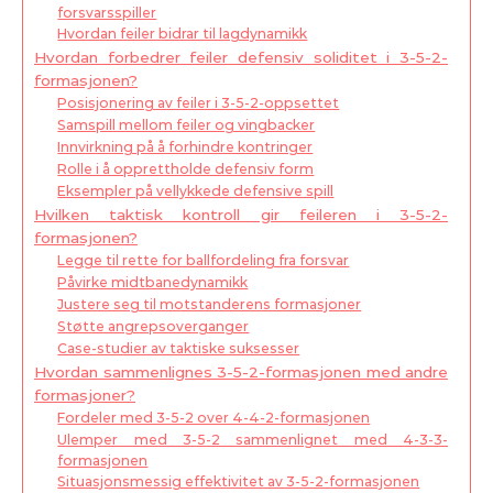
forsvarsspiller
Hvordan feiler bidrar til lagdynamikk
Hvordan forbedrer feiler defensiv soliditet i 3-5-2-
formasjonen?
Posisjonering av feiler i 3-5-2-oppsettet
Samspill mellom feiler og vingbacker
Innvirkning på å forhindre kontringer
Rolle i å opprettholde defensiv form
Eksempler på vellykkede defensive spill
Hvilken taktisk kontroll gir feileren i 3-5-2-
formasjonen?
Legge til rette for ballfordeling fra forsvar
Påvirke midtbanedynamikk
Justere seg til motstanderens formasjoner
Støtte angrepsoverganger
Case-studier av taktiske suksesser
Hvordan sammenlignes 3-5-2-formasjonen med andre
formasjoner?
Fordeler med 3-5-2 over 4-4-2-formasjonen
Ulemper med 3-5-2 sammenlignet med 4-3-3-
formasjonen
Situasjonsmessig effektivitet av 3-5-2-formasjonen