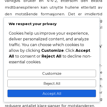
vanligvis bruker en 4-4-2, ettersom den ekstra
midtbanespilleren kan utnytte hullene etterlatt av
den motstående formasjonen. Det er imidlertid
viktig å vurdere de spesifikke styrkene og
We respect your privacy
svakhetene til begge lag før man forplikter seg til
Cookies help us improve your experience,
dette taktiske oppsettet.
deliver personalized content, and analyze
Sammenlignende analyse av
traffic. You can choose which cookies to
allow by clicking
Customize
. Click
Accept
defensiv soliditet
All
to consent or
Reject All
to decline non-
essential cookies.
Defensiv soliditet er et nøkkelfeature ved 3-5-2-
formasjonen, spesielt sammenlignet med 4-4-2. De
Customize
tre midtstopperne gir en robust defensiv linje som
Reject All
effektivt kan håndtere motstanderens angripere,
mens vingbackene tilbyr ekstra støtte både i forsvar
Accept All
og angrep. Dette lagdelte forsvaret kan betydelig
redusere antallet klare sjanser for motstanderen.