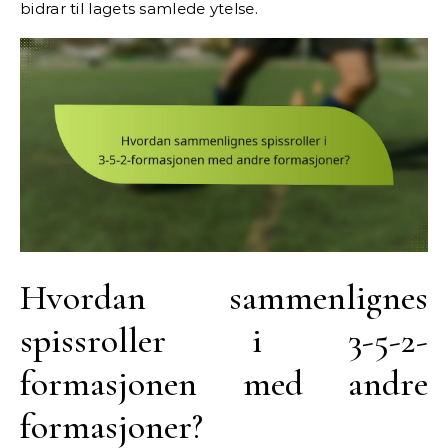
bidrar til lagets samlede ytelse.
Hvordan sammenlignes
spissroller i 3-5-2-
formasjonen med andre
formasjoner?