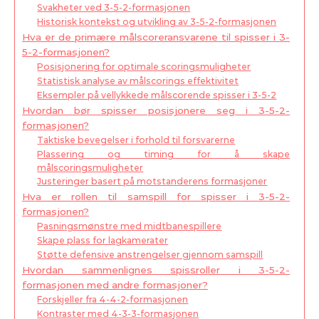
Svakheter ved 3-5-2-formasjonen
Historisk kontekst og utvikling av 3-5-2-formasjonen
Hva er de primære målscoreransvarene til spisser i 3-
5-2-formasjonen?
Posisjonering for optimale scoringsmuligheter
Statistisk analyse av målscorings effektivitet
Eksempler på vellykkede målscorende spisser i 3-5-2
Hvordan bør spisser posisjonere seg i 3-5-2-
formasjonen?
Taktiske bevegelser i forhold til forsvarerne
Plassering og timing for å skape
målscoringsmuligheter
Justeringer basert på motstanderens formasjoner
Hva er rollen til samspill for spisser i 3-5-2-
formasjonen?
Pasningsmønstre med midtbanespillere
Skape plass for lagkamerater
Støtte defensive anstrengelser gjennom samspill
Hvordan sammenlignes spissroller i 3-5-2-
formasjonen med andre formasjoner?
Forskjeller fra 4-4-2-formasjonen
Kontraster med 4-3-3-formasjonen