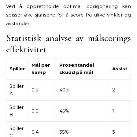
Ved å opprettholde optimal posisjonering kan
spisser øke sjansene for å score fra ulike vinkler og
avstander.
Statistisk analyse av målscorings
effektivitet
Mål per
Prosentandel
Spiller
Assist
kamp
skudd på mål
Spiller
0.5
40%
2
A
Spiller
0.6
45%
1
B
Spiller
0.4
35%
3
C