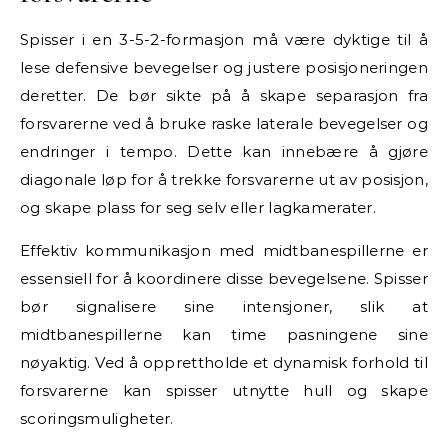
Spisser i en 3-5-2-formasjon må være dyktige til å
lese defensive bevegelser og justere posisjoneringen
deretter. De bør sikte på å skape separasjon fra
forsvarerne ved å bruke raske laterale bevegelser og
endringer i tempo. Dette kan innebære å gjøre
diagonale løp for å trekke forsvarerne ut av posisjon,
og skape plass for seg selv eller lagkamerater.
Effektiv kommunikasjon med midtbanespillerne er
essensiell for å koordinere disse bevegelsene. Spisser
bør signalisere sine intensjoner, slik at
midtbanespillerne kan time pasningene sine
nøyaktig. Ved å opprettholde et dynamisk forhold til
forsvarerne kan spisser utnytte hull og skape
scoringsmuligheter.