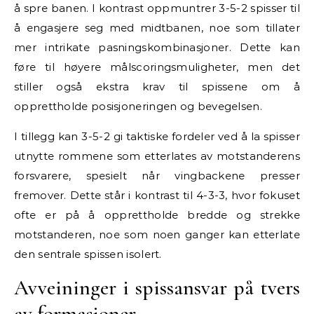
å spre banen. I kontrast oppmuntrer 3-5-2 spisser til
å engasjere seg med midtbanen, noe som tillater
mer intrikate pasningskombinasjoner. Dette kan
føre til høyere målscoringsmuligheter, men det
stiller også ekstra krav til spissene om å
opprettholde posisjoneringen og bevegelsen.
I tillegg kan 3-5-2 gi taktiske fordeler ved å la spisser
utnytte rommene som etterlates av motstanderens
forsvarere, spesielt når vingbackene presser
fremover. Dette står i kontrast til 4-3-3, hvor fokuset
ofte er på å opprettholde bredde og strekke
motstanderen, noe som noen ganger kan etterlate
den sentrale spissen isolert.
Avveininger i spissansvar på tvers
av formasjoner