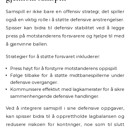
Samspill er ikke bare en offensiv strategi; det spiller
også en viktig rolle i å støtte defensive anstrengelser.
Spisser kan bidra til defensiv stabilitet ved å legge
press på motstanderens forsvarere og hjelpe til med
å gjenvinne ballen.
Strategier for å støtte forsvaret inkluderer:
Press høyt for å forstyrre motstanderens oppspill.
Følge tilbake for å støtte midtbanespillerne under
defensive overganger.
Kommunisere effektivt med lagkamerater for å sikre
sammenhengende defensive handlinger.
Ved å integrere samspill i sine defensive oppgaver,
kan spisser bidra til å opprettholde lagbalansen og
redusere risikoen for kontringer, noe som til slutt