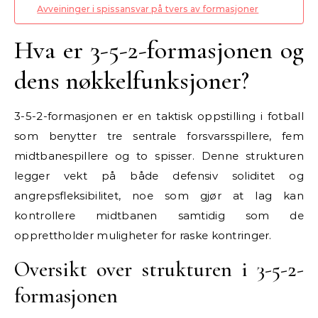
Avveininger i spissansvar på tvers av formasjoner
Hva er 3-5-2-formasjonen og
dens nøkkelfunksjoner?
3-5-2-formasjonen er en taktisk oppstilling i fotball
som benytter tre sentrale forsvarsspillere, fem
midtbanespillere og to spisser. Denne strukturen
legger vekt på både defensiv soliditet og
angrepsfleksibilitet, noe som gjør at lag kan
kontrollere midtbanen samtidig som de
opprettholder muligheter for raske kontringer.
Oversikt over strukturen i 3-5-2-
formasjonen