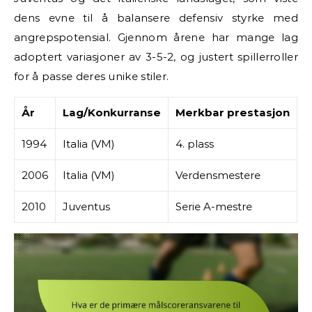
dens evne til å balansere defensiv styrke med
angrepspotensial. Gjennom årene har mange lag
adoptert variasjoner av 3-5-2, og justert spillerroller
for å passe deres unike stiler.
År
Lag/Konkurranse
Merkbar prestasjon
1994
Italia (VM)
4. plass
2006
Italia (VM)
Verdensmestere
2010
Juventus
Serie A-mestre