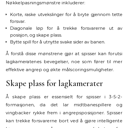
Nøkkelpasningsmønstre inkluderer:
Korte, raske utvekslinger for å bryte gjennom tette
forsvar.
Diagonale løp for å trekke forsvarerne ut av
posisjon, og skape plass.
Bytte spill for å utnytte svake sider av banen.
Å forstå disse mønstrene gjør at spisser kan forutsi
lagkameratenes bevegelser, noe som fører til mer
effektive angrep og økte målscoringsmuligheter.
Skape plass for lagkamerater
Å skape plass er essensielt for spisser i 3-5-2-
formasjonen, da det lar midtbanespillere og
vingbacker rykke frem i angrepsposisjoner. Spisser
kan trekke forsvarerne bort ved å gjøre intelligente