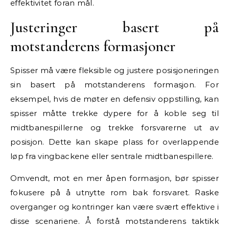
effektivitet foran mål.
Justeringer basert på
motstanderens formasjoner
Spisser må være fleksible og justere posisjoneringen
sin basert på motstanderens formasjon. For
eksempel, hvis de møter en defensiv oppstilling, kan
spisser måtte trekke dypere for å koble seg til
midtbanespillerne og trekke forsvarerne ut av
posisjon. Dette kan skape plass for overlappende
løp fra vingbackene eller sentrale midtbanespillere.
Omvendt, mot en mer åpen formasjon, bør spisser
fokusere på å utnytte rom bak forsvaret. Raske
overganger og kontringer kan være svært effektive i
disse scenariene. Å forstå motstanderens taktikk