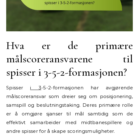
Hva er de primære
målscoreransvarene til
spisser i 3-5-2-formasjonen?
Spisser
i 3
-5-2-formasjonen har avgjørende
målscoreransvar som dreier seg om posisjonering,
samspill og beslutningstaking. Deres primære rolle
er å omgjøre sjanser til mål samtidig som de
effektivt samarbeider med midtbanespillere og
andre spisser for å skape scoringsmuligheter.