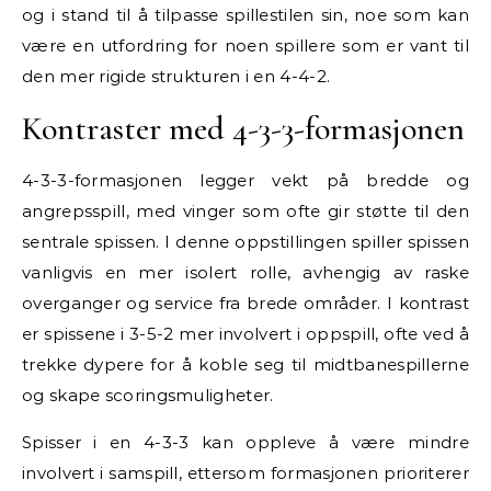
og i stand til å tilpasse spillestilen sin, noe som kan
være en utfordring for noen spillere som er vant til
den mer rigide strukturen i en 4-4-2.
Kontraster med 4-3-3-formasjonen
4-3-3-formasjonen legger vekt på bredde og
angrepsspill, med vinger som ofte gir støtte til den
sentrale spissen. I denne oppstillingen spiller spissen
vanligvis en mer isolert rolle, avhengig av raske
overganger og service fra brede områder. I kontrast
er spissene i 3-5-2 mer involvert i oppspill, ofte ved å
trekke dypere for å koble seg til midtbanespillerne
og skape scoringsmuligheter.
Spisser i en 4-3-3 kan oppleve å være mindre
involvert i samspill, ettersom formasjonen prioriterer