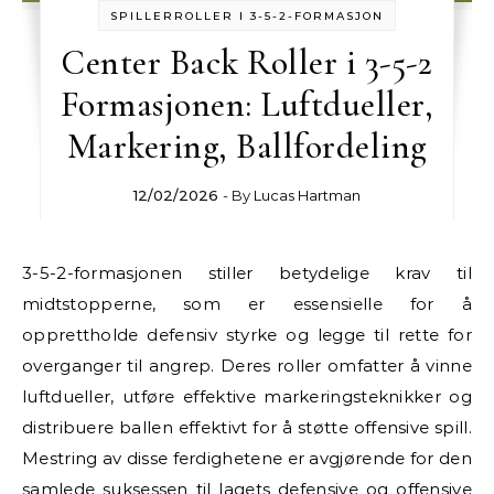
SPILLERROLLER I 3-5-2-FORMASJON
Center Back Roller i 3-5-2
Formasjonen: Luftdueller,
Markering, Ballfordeling
12/02/2026
- By
Lucas Hartman
3-5-2-formasjonen stiller betydelige krav til
midtstopperne, som er essensielle for å
opprettholde defensiv styrke og legge til rette for
overganger til angrep. Deres roller omfatter å vinne
luftdueller, utføre effektive markeringsteknikker og
distribuere ballen effektivt for å støtte offensive spill.
Mestring av disse ferdighetene er avgjørende for den
samlede suksessen til lagets defensive og offensive