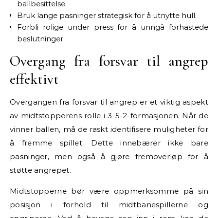
ballbesittelse.
Bruk lange pasninger strategisk for å utnytte hull.
Forbli rolige under press for å unngå forhastede
beslutninger.
Overgang fra forsvar til angrep
effektivt
Overgangen fra forsvar til angrep er et viktig aspekt
av midtstopperens rolle i 3-5-2-formasjonen. Når de
vinner ballen, må de raskt identifisere muligheter for
å fremme spillet. Dette innebærer ikke bare
pasninger, men også å gjøre fremoverløp for å
støtte angrepet.
Midtstopperne bør være oppmerksomme på sin
posisjon i forhold til midtbanespillerne og