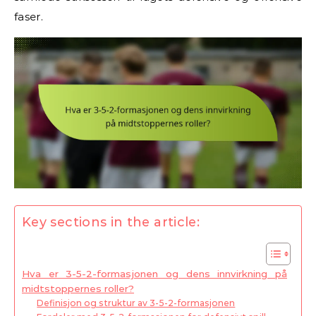
faser.
Key sections in the article:
Hva er 3-5-2-formasjonen og dens innvirkning på
midtstoppernes roller?
Definisjon og struktur av 3-5-2-formasjonen