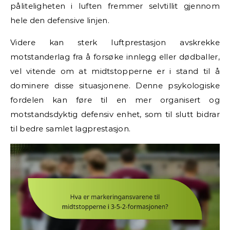
påliteligheten i luften fremmer selvtillit gjennom
hele den defensive linjen.
Videre kan sterk luftprestasjon avskrekke
motstanderlag fra å forsøke innlegg eller dødballer,
vel vitende om at midtstopperne er i stand til å
dominere disse situasjonene. Denne psykologiske
fordelen kan føre til en mer organisert og
motstandsdyktig defensiv enhet, som til slutt bidrar
til bedre samlet lagprestasjon.