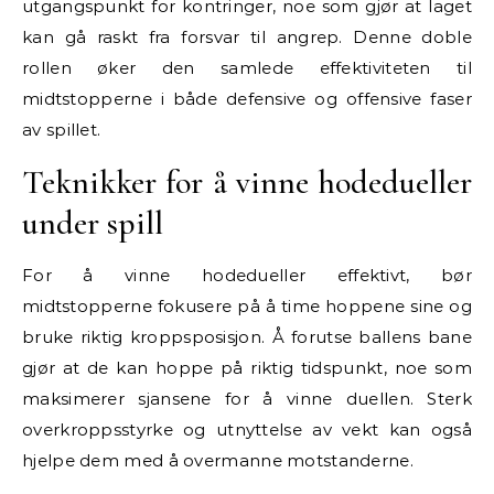
utgangspunkt for kontringer, noe som gjør at laget
kan gå raskt fra forsvar til angrep. Denne doble
rollen øker den samlede effektiviteten til
midtstopperne i både defensive og offensive faser
av spillet.
Teknikker for å vinne hodedueller
under spill
For å vinne hodedueller effektivt, bør
midtstopperne fokusere på å time hoppene sine og
bruke riktig kroppsposisjon. Å forutse ballens bane
gjør at de kan hoppe på riktig tidspunkt, noe som
maksimerer sjansene for å vinne duellen. Sterk
overkroppsstyrke og utnyttelse av vekt kan også
hjelpe dem med å overmanne motstanderne.