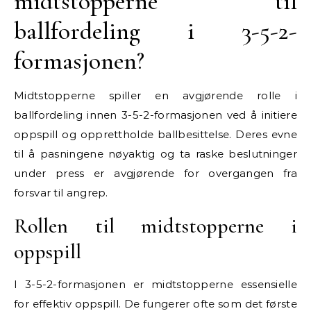
midtstopperne til
ballfordeling i 3-5-2-
formasjonen?
Midtstopperne spiller en avgjørende rolle i
ballfordeling innen 3-5-2-formasjonen ved å initiere
oppspill og opprettholde ballbesittelse. Deres evne
til å pasningene nøyaktig og ta raske beslutninger
under press er avgjørende for overgangen fra
forsvar til angrep.
Rollen til midtstopperne i
oppspill
I 3-5-2-formasjonen er midtstopperne essensielle
for effektiv oppspill. De fungerer ofte som det første