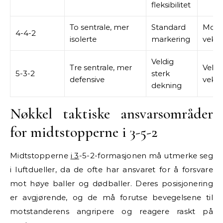
fleksibilitet
To sentrale, mer
Standard
Mode
4-4-2
isolerte
markering
vektl
Veldig
Tre sentrale, mer
Veldi
5-3-2
sterk
defensive
vektl
dekning
Nøkkel taktiske ansvarsområder
for midtstopperne i 3-5-2
Midtstopperne
i 3
-5-2-formasjonen må utmerke seg
i luftdueller, da de ofte har ansvaret for å forsvare
mot høye baller og dødballer. Deres posisjonering
er avgjørende, og de må forutse bevegelsene til
motstanderens angripere og reagere raskt på