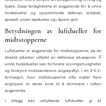
fysikk. Disse ferdighetene er avgjørende for å vinne
hodedueller og opprettholde defensiv soliditet,
spesielt under dødballer og i åpent spill.
Betydningen av luftdueller for
midtstopperne
Luftdueller er avgjørende for midtstopperne, da de
direkte påvirker utfallet av defensive situasjoner. Å
vinne hodedueller kan forhindre scoringsmuligheter
og forstyrre motstanderens angrepsflyt. I en 3-5-2-
formasjon, hvor midtstopperne ofte møter flere
angripere, er deres evne til å dominere i luften
avgjørende.
I tillegg kan vellykkede luftdueller gi et