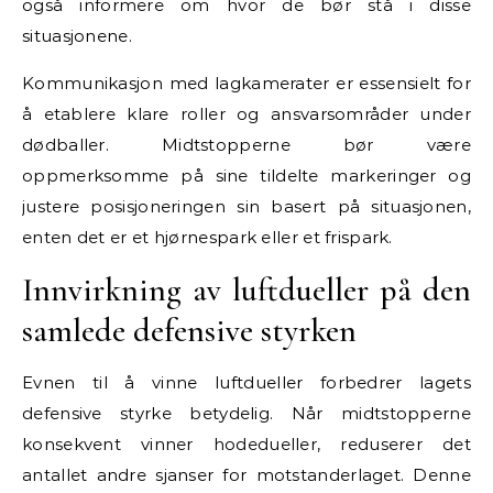
også informere om hvor de bør stå i disse
situasjonene.
Kommunikasjon med lagkamerater er essensielt for
å etablere klare roller og ansvarsområder under
dødballer. Midtstopperne bør være
oppmerksomme på sine tildelte markeringer og
justere posisjoneringen sin basert på situasjonen,
enten det er et hjørnespark eller et frispark.
Innvirkning av luftdueller på den
samlede defensive styrken
Evnen til å vinne luftdueller forbedrer lagets
defensive styrke betydelig. Når midtstopperne
konsekvent vinner hodedueller, reduserer det
antallet andre sjanser for motstanderlaget. Denne