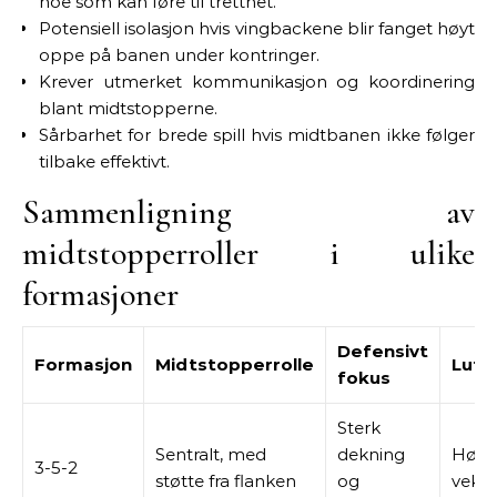
noe som kan føre til tretthet.
Potensiell isolasjon hvis vingbackene blir fanget høyt
oppe på banen under kontringer.
Krever utmerket kommunikasjon og koordinering
blant midtstopperne.
Sårbarhet for brede spill hvis midtbanen ikke følger
tilbake effektivt.
Sammenligning av
midtstopperroller i ulike
formasjoner
Defensivt
Formasjon
Midtstopperrolle
Luft
fokus
Sterk
Sentralt, med
dekning
Høy
3-5-2
støtte fra flanken
og
vektl