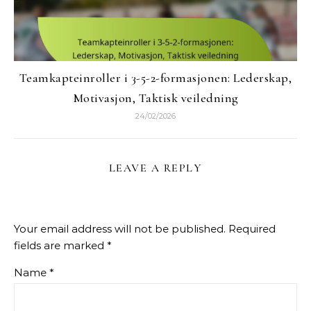
Teamkapteinroller i 3-5-2-formasjonen: Lederskap,
Motivasjon, Taktisk veiledning
24/02/2026
LEAVE A REPLY
Your email address will not be published.
Required
fields are marked
*
Name
*