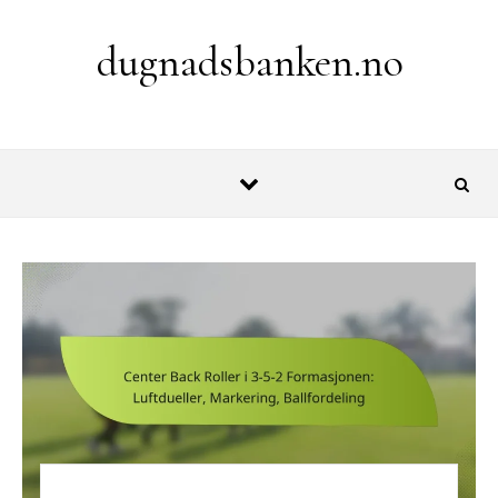
Skip to content
dugnadsbanken.no