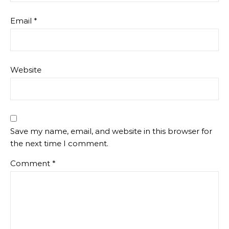
Email
*
Website
Save my name, email, and website in this browser for
the next time I comment.
Comment
*