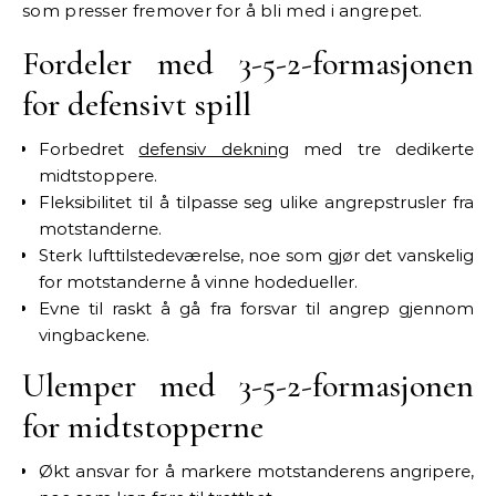
som presser fremover for å bli med i angrepet.
Fordeler med 3-5-2-formasjonen
for defensivt spill
Forbedret
defensiv dekning
med tre dedikerte
midtstoppere.
Fleksibilitet til å tilpasse seg ulike angrepstrusler fra
motstanderne.
Sterk lufttilstedeværelse, noe som gjør det vanskelig
for motstanderne å vinne hodedueller.
Evne til raskt å gå fra forsvar til angrep gjennom
vingbackene.
Ulemper med 3-5-2-formasjonen
for midtstopperne
Økt ansvar for å markere motstanderens angripere,