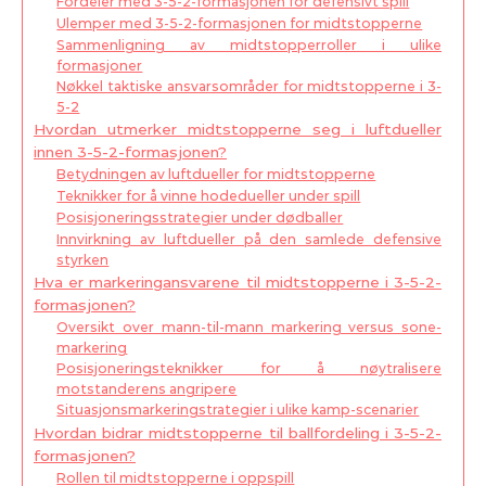
Fordeler med 3-5-2-formasjonen for defensivt spill
Ulemper med 3-5-2-formasjonen for midtstopperne
Sammenligning av midtstopperroller i ulike
formasjoner
Nøkkel taktiske ansvarsområder for midtstopperne i 3-
5-2
Hvordan utmerker midtstopperne seg i luftdueller
innen 3-5-2-formasjonen?
Betydningen av luftdueller for midtstopperne
Teknikker for å vinne hodedueller under spill
Posisjoneringsstrategier under dødballer
Innvirkning av luftdueller på den samlede defensive
styrken
Hva er markeringansvarene til midtstopperne i 3-5-2-
formasjonen?
Oversikt over mann-til-mann markering versus sone-
markering
Posisjoneringsteknikker for å nøytralisere
motstanderens angripere
Situasjonsmarkeringstrategier i ulike kamp-scenarier
Hvordan bidrar midtstopperne til ballfordeling i 3-5-2-
formasjonen?
Rollen til midtstopperne i oppspill