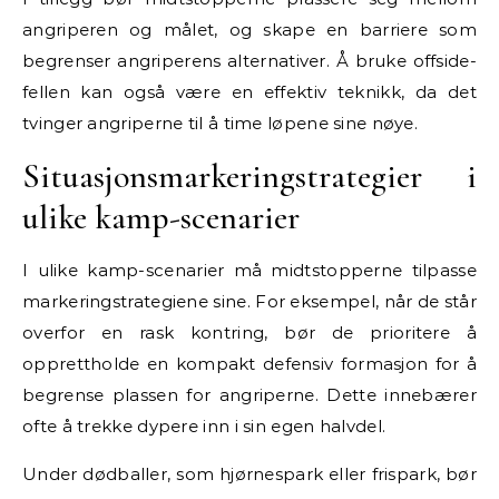
angriperen og målet, og skape en barriere som
begrenser angriperens alternativer. Å bruke offside-
fellen kan også være en effektiv teknikk, da det
tvinger angriperne til å time løpene sine nøye.
Situasjonsmarkeringstrategier i
ulike kamp-scenarier
I ulike kamp-scenarier må midtstopperne tilpasse
markeringstrategiene sine. For eksempel, når de står
overfor en rask kontring, bør de prioritere å
opprettholde en kompakt defensiv formasjon for å
begrense plassen for angriperne. Dette innebærer
ofte å trekke dypere inn i sin egen halvdel.
Under dødballer, som hjørnespark eller frispark, bør